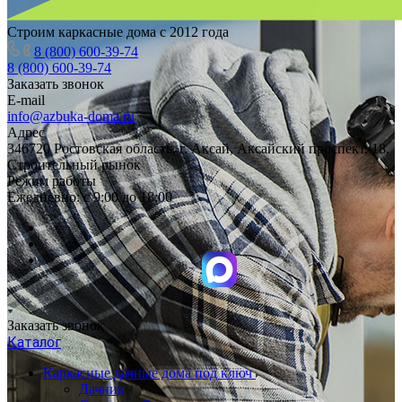
Строим каркасные дома с 2012 года
8 (800) 600-39-74
8 (800) 600-39-74
Заказать звонок
E-mail
info@azbuka-doma.ru
Адрес
346720 Ростовская область, г. Аксай, Аксайский проспект, 18,
Строительный рынок
Режим работы
Ежедневно: с 9:00 до 18:00
Заказать звонок
Каталог
Каркасные дачные дома под ключ
Дачник