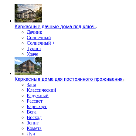
Каркасные дачные дома под ключ
Дачник
Солнечный
Солнечный +
Турист
Удача
Каркасные дома для постоянного проживания
Заря
Классический
Радужный
Рассвет
Барн-хаус
Вега
Восход
Зенит
Комета
Луч