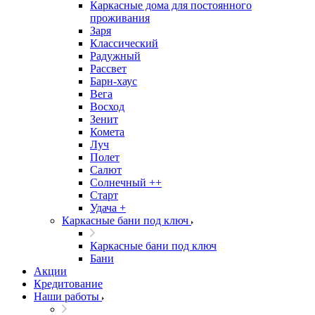
Каркасные дома для постоянного
проживания
Заря
Классический
Радужный
Рассвет
Барн-хаус
Вега
Восход
Зенит
Комета
Луч
Полет
Салют
Солнечный ++
Старт
Удача +
Каркасные бани под ключ
Каркасные бани под ключ
Бани
Акции
Кредитование
Наши работы