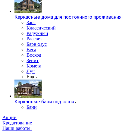
Каркасные дома для постоянного проживания
Заря
Классический
Радужный
Рассвет
Барн-хаус
Вега
Восход
Зенит
Комета
Луч
Еще
Каркасные бани под ключ
Бани
Акции
Кредитование
Наши работы