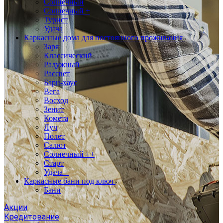
Солнечный
Солнечный +
Турист
Удача
Каркасные дома для постоянного проживания
Заря
Классический
Радужный
Рассвет
Барн-хаус
Вега
Восход
Зенит
Комета
Луч
Полет
Салют
Солнечный ++
Старт
Удача +
Каркасные бани под ключ
Бани
Акции
Кредитование