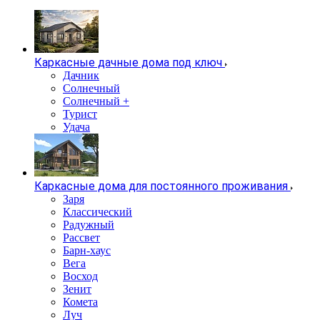
Каркасные дачные дома под ключ
Дачник
Солнечный
Солнечный +
Турист
Удача
Каркасные дома для постоянного проживания
Заря
Классический
Радужный
Рассвет
Барн-хаус
Вега
Восход
Зенит
Комета
Луч