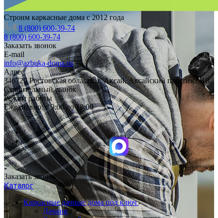
Строим каркасные дома с 2012 года
8 (800) 600-39-74
8 (800) 600-39-74
Заказать звонок
E-mail
info@azbuka-doma.ru
Адрес
346720 Ростовская область, г. Аксай, Аксайский проспект, 18,
Строительный рынок
Режим работы
Ежедневно: с 9:00 до 18:00
Заказать звонок
Каталог
Каркасные дачные дома под ключ
Дачник