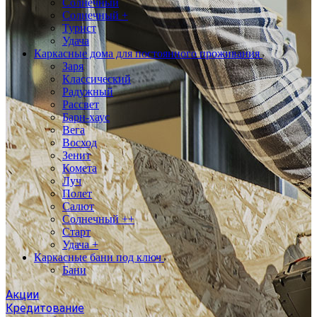
Солнечный
Солнечный +
Турист
Удача
Каркасные дома для постоянного проживания
Заря
Классический
Радужный
Рассвет
Барн-хаус
Вега
Восход
Зенит
Комета
Луч
Полет
Салют
Солнечный ++
Старт
Удача +
Каркасные бани под ключ
Бани
Акции
Кредитование