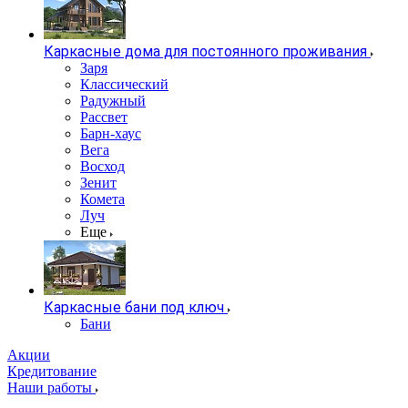
Каркасные дома для постоянного проживания
Заря
Классический
Радужный
Рассвет
Барн-хаус
Вега
Восход
Зенит
Комета
Луч
Еще
Каркасные бани под ключ
Бани
Акции
Кредитование
Наши работы