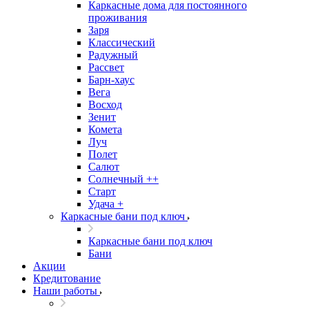
Каркасные дома для постоянного
проживания
Заря
Классический
Радужный
Рассвет
Барн-хаус
Вега
Восход
Зенит
Комета
Луч
Полет
Салют
Солнечный ++
Старт
Удача +
Каркасные бани под ключ
Каркасные бани под ключ
Бани
Акции
Кредитование
Наши работы