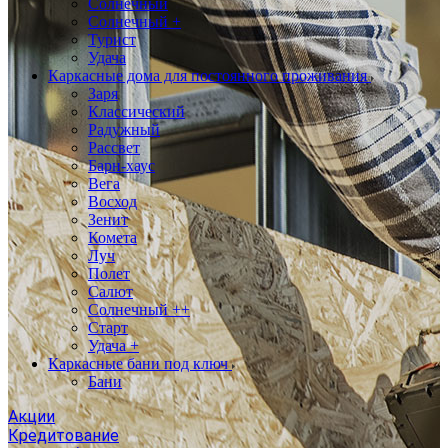
Солнечный
Солнечный +
Турист
Удача
Каркасные дома для постоянного проживания
Заря
Классический
Радужный
Рассвет
Барн-хаус
Вега
Восход
Зенит
Комета
Луч
Полет
Салют
Солнечный ++
Старт
Удача +
Каркасные бани под ключ
Бани
Акции
Кредитование