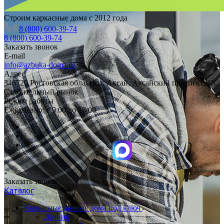
Строим каркасные дома с 2012 года
8 (800) 600-39-74
8 (800) 600-39-74
Заказать звонок
E-mail
info@azbuka-doma.ru
Адрес
346720 Ростовская область, г. Аксай, Аксайский проспект, 18,
Строительный рынок
Режим работы
Ежедневно: с 9:00 до 18:00
Заказать звонок
Каталог
Каркасные дачные дома под ключ
Дачник