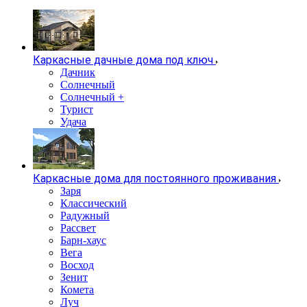
Каркасные дачные дома под ключ
Дачник
Солнечный
Солнечный +
Турист
Удача
Каркасные дома для постоянного проживания
Заря
Классический
Радужный
Рассвет
Барн-хаус
Вега
Восход
Зенит
Комета
Луч