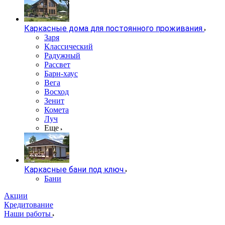
Каркасные дома для постоянного проживания
Заря
Классический
Радужный
Рассвет
Барн-хаус
Вега
Восход
Зенит
Комета
Луч
Еще
Каркасные бани под ключ
Бани
Акции
Кредитование
Наши работы