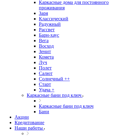
Каркасные дома для постоянного
проживания
Заря
Классический
Радужный
Рассвет
Барн-хаус
Вега
Восход
Зенит
Комета
Луч
Полет
Салют
Солнечный ++
Старт
Удача +
Каркасные бани под ключ
Каркасные бани под ключ
Бани
Акции
Кредитование
Наши работы