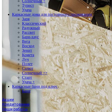
Солнечный +
Турист
Удача
Каркасные дома для постоянного проживания
Заря
Классический
Радужный
Рассвет
Барн-хаус
Вега
Восход
Зенит
Комета
Луч
Полет
Салют
Солнечный ++
Старт
Удача +
Каркасные бани под ключ
Бани
Акции
Кредитование
Наши работы