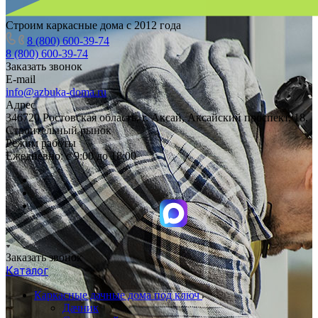
Строим каркасные дома с 2012 года
8 (800) 600-39-74
8 (800) 600-39-74
Заказать звонок
E-mail
info@azbuka-doma.ru
Адрес
346720 Ростовская область, г. Аксай, Аксайский проспект, 18,
Строительный рынок
Режим работы
Ежедневно: с 9:00 до 18:00
Заказать звонок
Каталог
Каркасные дачные дома под ключ
Дачник