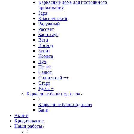
Каркасные дома для постоянного
проживания
Заря
Классический
Радужный
Рассвет
Барн-хаус
Вега
Восход
Зенит
Комета
Луч
Полет
Салют
Солнечный ++
Старт
Удача +
Каркасные бани под ключ
Каркасные бани под ключ
Бани
Акции
Кредитование
Наши работы