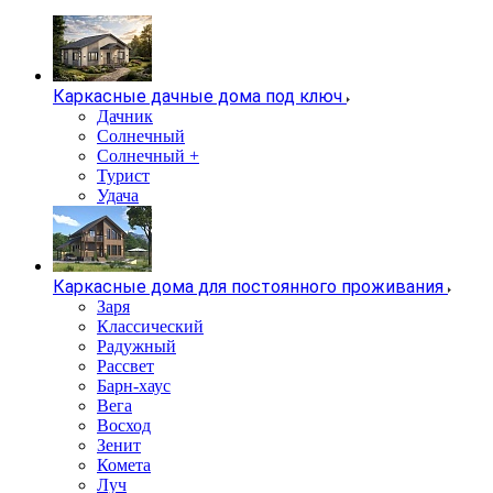
Каркасные дачные дома под ключ
Дачник
Солнечный
Солнечный +
Турист
Удача
Каркасные дома для постоянного проживания
Заря
Классический
Радужный
Рассвет
Барн-хаус
Вега
Восход
Зенит
Комета
Луч