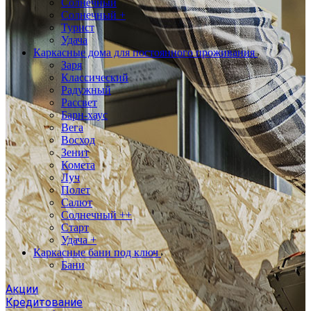
Солнечный
Солнечный +
Турист
Удача
Каркасные дома для постоянного проживания
Заря
Классический
Радужный
Рассвет
Барн-хаус
Вега
Восход
Зенит
Комета
Луч
Полет
Салют
Солнечный ++
Старт
Удача +
Каркасные бани под ключ
Бани
Акции
Кредитование