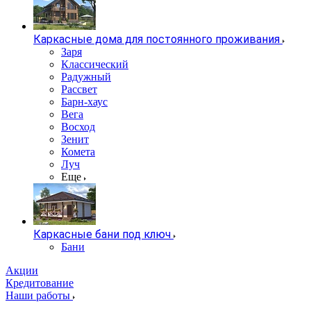
Каркасные дома для постоянного проживания
Заря
Классический
Радужный
Рассвет
Барн-хаус
Вега
Восход
Зенит
Комета
Луч
Еще
Каркасные бани под ключ
Бани
Акции
Кредитование
Наши работы