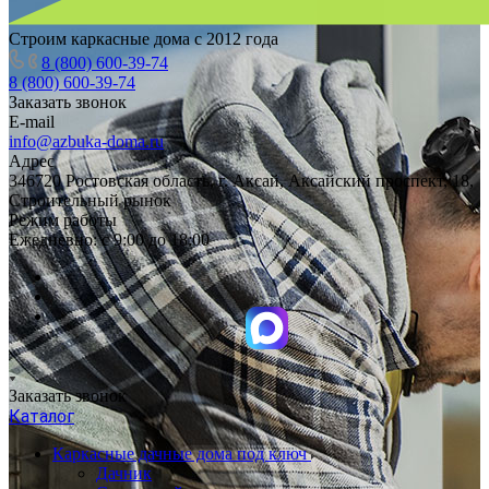
Строим каркасные дома с 2012 года
8 (800) 600-39-74
8 (800) 600-39-74
Заказать звонок
E-mail
info@azbuka-doma.ru
Адрес
346720 Ростовская область, г. Аксай, Аксайский проспект, 18,
Строительный рынок
Режим работы
Ежедневно: с 9:00 до 18:00
Заказать звонок
Каталог
Каркасные дачные дома под ключ
Дачник