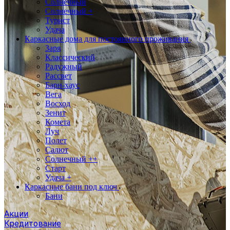
Солнечный
Солнечный +
Турист
Удача
Каркасные дома для постоянного проживания
Заря
Классический
Радужный
Рассвет
Барн-хаус
Вега
Восход
Зенит
Комета
Луч
Полет
Салют
Солнечный ++
Старт
Удача +
Каркасные бани под ключ
Бани
Акции
Кредитование