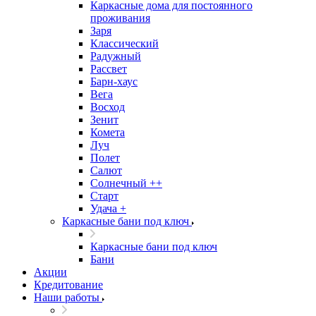
Каркасные дома для постоянного
проживания
Заря
Классический
Радужный
Рассвет
Барн-хаус
Вега
Восход
Зенит
Комета
Луч
Полет
Салют
Солнечный ++
Старт
Удача +
Каркасные бани под ключ
Каркасные бани под ключ
Бани
Акции
Кредитование
Наши работы