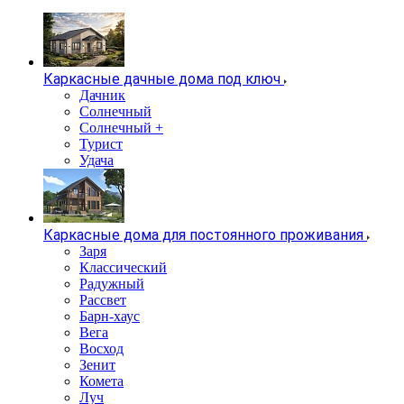
Каркасные дачные дома под ключ
Дачник
Солнечный
Солнечный +
Турист
Удача
Каркасные дома для постоянного проживания
Заря
Классический
Радужный
Рассвет
Барн-хаус
Вега
Восход
Зенит
Комета
Луч