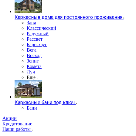
Каркасные дома для постоянного проживания
Заря
Классический
Радужный
Рассвет
Барн-хаус
Вега
Восход
Зенит
Комета
Луч
Еще
Каркасные бани под ключ
Бани
Акции
Кредитование
Наши работы