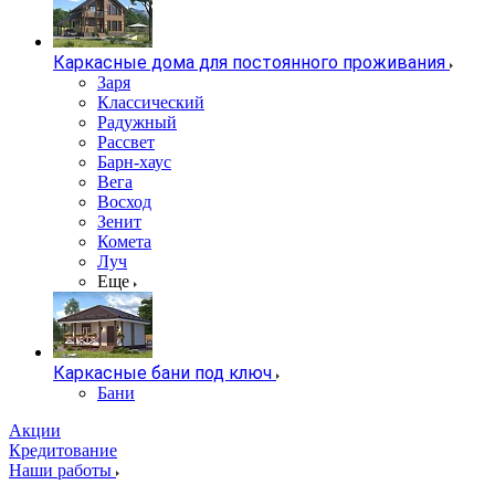
Каркасные дома для постоянного проживания
Заря
Классический
Радужный
Рассвет
Барн-хаус
Вега
Восход
Зенит
Комета
Луч
Еще
Каркасные бани под ключ
Бани
Акции
Кредитование
Наши работы