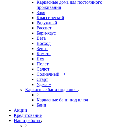
Каркасные дома для постоянного
проживания
Заря
Классический
Радужный
Рассвет
Барн-хаус
Вега
Восход
Зенит
Комета
Луч
Полет
Салют
Солнечный ++
Старт
Удача +
Каркасные бани под ключ
Каркасные бани под ключ
Бани
Акции
Кредитование
Наши работы