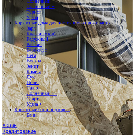
Солнечный
Солнечный +
Турист
Удача
Каркасные дома для постоянного проживания
Заря
Классический
Радужный
Рассвет
Барн-хаус
Вега
Восход
Зенит
Комета
Луч
Полет
Салют
Солнечный ++
Старт
Удача +
Каркасные бани под ключ
Бани
Акции
Кредитование