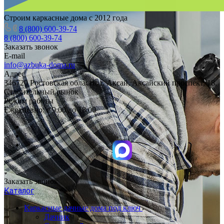
Строим каркасные дома с 2012 года
8 (800) 600-39-74
8 (800) 600-39-74
Заказать звонок
E-mail
info@azbuka-doma.ru
Адрес
346720 Ростовская область, г. Аксай, Аксайский проспект, 18,
Строительный рынок
Режим работы
Ежедневно: с 9:00 до 18:00
Заказать звонок
Каталог
Каркасные дачные дома под ключ
Дачник