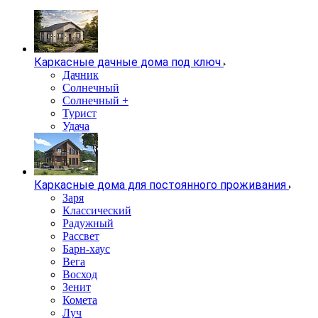
Каркасные дачные дома под ключ
Дачник
Солнечный
Солнечный +
Турист
Удача
Каркасные дома для постоянного проживания
Заря
Классический
Радужный
Рассвет
Барн-хаус
Вега
Восход
Зенит
Комета
Луч