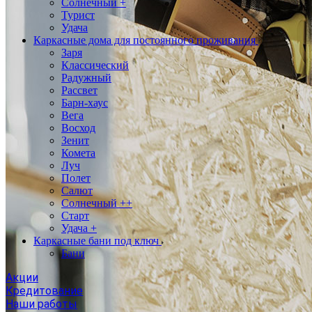
Солнечный +
Турист
Удача
Каркасные дома для постоянного проживания
Заря
Классический
Радужный
Рассвет
Барн-хаус
Вега
Восход
Зенит
Комета
Луч
Полет
Салют
Солнечный ++
Старт
Удача +
Каркасные бани под ключ
Бани
Акции
Кредитование
Наши работы