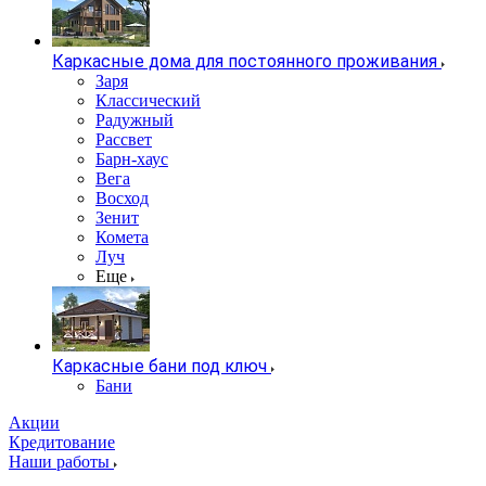
Каркасные дома для постоянного проживания
Заря
Классический
Радужный
Рассвет
Барн-хаус
Вега
Восход
Зенит
Комета
Луч
Еще
Каркасные бани под ключ
Бани
Акции
Кредитование
Наши работы