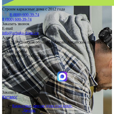
Строим каркасные дома с 2012 года
8 (800) 600-39-74
8 (800) 600-39-74
Заказать звонок
E-mail
info@azbuka-doma.ru
Адрес
346720 Ростовская область, г. Аксай, Аксайский проспект, 18,
Строительный рынок
Режим работы
Ежедневно: с 9:00 до 18:00
Заказать звонок
Каталог
Каркасные дачные дома под ключ
Дачник