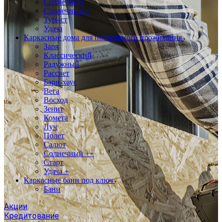
Солнечный
Солнечный +
Турист
Удача
Каркасные дома для постоянного проживания
Заря
Классический
Радужный
Рассвет
Барн-хаус
Вега
Восход
Зенит
Комета
Луч
Полет
Салют
Солнечный ++
Старт
Удача +
Каркасные бани под ключ
Бани
Акции
Кредитование