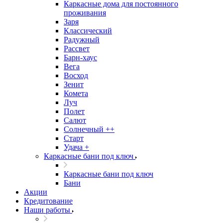
Каркасные дома для постоянного
проживания
Заря
Классический
Радужный
Рассвет
Барн-хаус
Вега
Восход
Зенит
Комета
Луч
Полет
Салют
Солнечный ++
Старт
Удача +
Каркасные бани под ключ
Каркасные бани под ключ
Бани
Акции
Кредитование
Наши работы