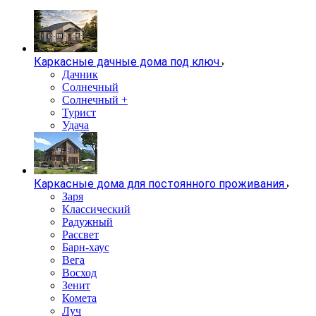
Каркасные дачные дома под ключ
Дачник
Солнечный
Солнечный +
Турист
Удача
Каркасные дома для постоянного проживания
Заря
Классический
Радужный
Рассвет
Барн-хаус
Вега
Восход
Зенит
Комета
Луч