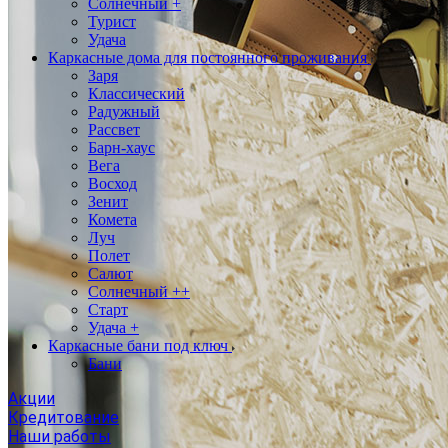
Солнечный +
Турист
Удача
Каркасные дома для постоянного проживания
Заря
Классический
Радужный
Рассвет
Барн-хаус
Вега
Восход
Зенит
Комета
Луч
Полет
Салют
Солнечный ++
Старт
Удача +
Каркасные бани под ключ
Бани
Акции
Кредитование
Наши работы