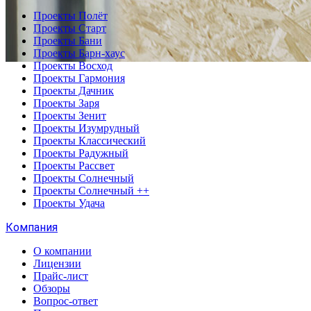
Проекты Полёт
Проекты Старт
Проекты Бани
Проекты Барн-хаус
Проекты Восход
Проекты Гармония
Проекты Дачник
Проекты Заря
Проекты Зенит
Проекты Изумрудный
Проекты Классический
Проекты Радужный
Проекты Рассвет
Проекты Солнечный
Проекты Солнечный ++
Проекты Удача
Компания
О компании
Лицензии
Прайс-лист
Обзоры
Вопрос-ответ