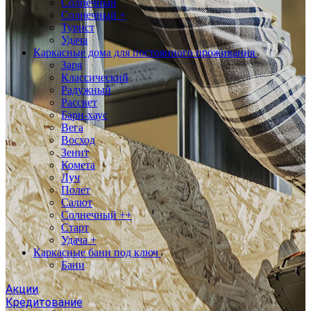
Солнечный
Солнечный +
Турист
Удача
Каркасные дома для постоянного проживания
Заря
Классический
Радужный
Рассвет
Барн-хаус
Вега
Восход
Зенит
Комета
Луч
Полет
Салют
Солнечный ++
Старт
Удача +
Каркасные бани под ключ
Бани
Акции
Кредитование