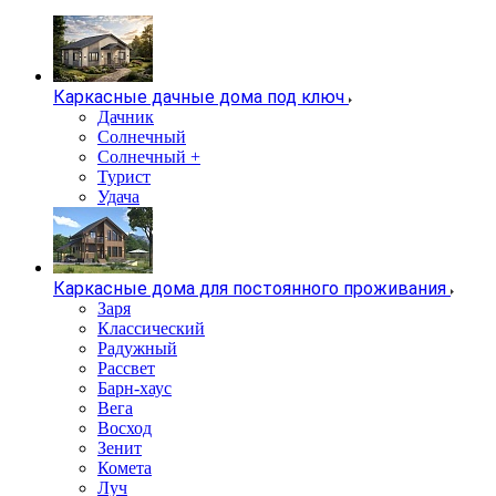
Каркасные дачные дома под ключ
Дачник
Солнечный
Солнечный +
Турист
Удача
Каркасные дома для постоянного проживания
Заря
Классический
Радужный
Рассвет
Барн-хаус
Вега
Восход
Зенит
Комета
Луч