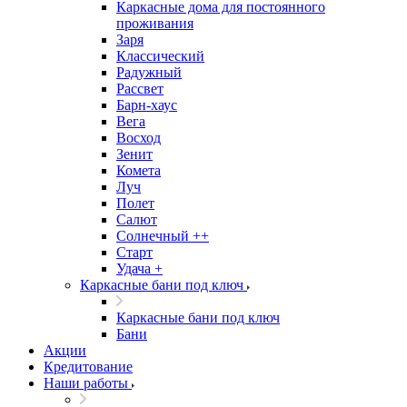
Каркасные дома для постоянного
проживания
Заря
Классический
Радужный
Рассвет
Барн-хаус
Вега
Восход
Зенит
Комета
Луч
Полет
Салют
Солнечный ++
Старт
Удача +
Каркасные бани под ключ
Каркасные бани под ключ
Бани
Акции
Кредитование
Наши работы