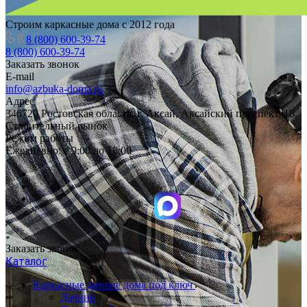
Строим каркасные дома с 2012 года
8 (800) 600-39-74
8 (800) 600-39-74
Заказать звонок
E-mail
info@azbuka-doma.ru
Адрес
346720 Ростовская область, г. Аксай, Аксайский проспект, 18,
Строительный рынок
Режим работы
Ежедневно: с 9:00 до 18:00
Заказать звонок
Каталог
Каркасные дачные дома под ключ
Дачник