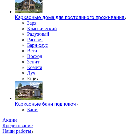
Каркасные дома для постоянного проживания
Заря
Классический
Радужный
Рассвет
Барн-хаус
Вега
Восход
Зенит
Комета
Луч
Еще
Каркасные бани под ключ
Бани
Акции
Кредитование
Наши работы