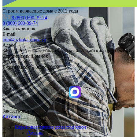
Строим каркасные дома с 2012 года
8 (800) 600-39-74
8 (800) 600-39-74
Заказать звонок
E-mail
info@azbuka-doma.ru
Адрес
346720 Ростовская область, г. Аксай, Аксайский проспект, 18,
Строительный рынок
Режим работы
Ежедневно: с 9:00 до 18:00
Заказать звонок
Каталог
Каркасные дачные дома под ключ
Дачник