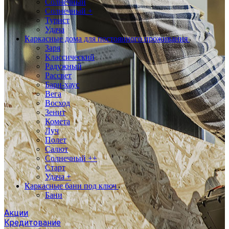
Солнечный
Солнечный +
Турист
Удача
Каркасные дома для постоянного проживания
Заря
Классический
Радужный
Рассвет
Барн-хаус
Вега
Восход
Зенит
Комета
Луч
Полет
Салют
Солнечный ++
Старт
Удача +
Каркасные бани под ключ
Бани
Акции
Кредитование