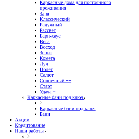
Каркасные дома для постоянного
проживания
Заря
Классический
Радужный
Рассвет
Барн-хаус
Вега
Восход
Зенит
Комета
Луч
Полет
Салют
Солнечный ++
Старт
Удача +
Каркасные бани под ключ
Каркасные бани под ключ
Бани
Акции
Кредитование
Наши работы