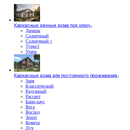
Каркасные дачные дома под ключ
Дачник
Солнечный
Солнечный +
Турист
Удача
Каркасные дома для постоянного проживания
Заря
Классический
Радужный
Рассвет
Барн-хаус
Вега
Восход
Зенит
Комета
Луч