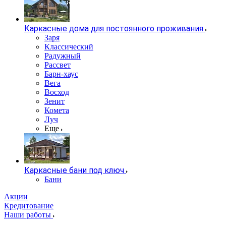
Каркасные дома для постоянного проживания
Заря
Классический
Радужный
Рассвет
Барн-хаус
Вега
Восход
Зенит
Комета
Луч
Еще
Каркасные бани под ключ
Бани
Акции
Кредитование
Наши работы